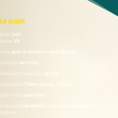
Le projet
Durée
1h15
Horaire
20h
Texte
Après la répétition
d'Ingmar Bergman
Costumes
Ann d'Huys
Technique et production
tg STAN
Coproduction
Théâtre Garonne, Toulouse
Crédit Photo
Dylan Piaser
Traduction
Lucie Albertini
et
Carl-Gustav Bjurstrom
© Editions
Gallimard