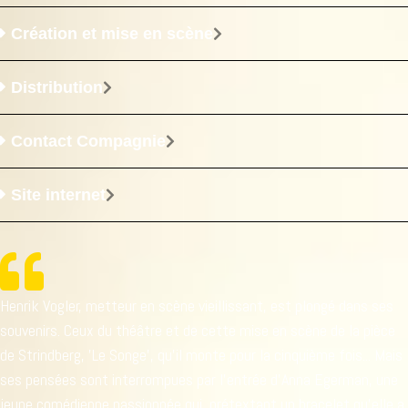
Création et mise en scène
Distribution
Contact Compagnie
Site internet
Henrik Vogler, metteur en scène vieillissant, est plongé dans ses
souvenirs. Ceux du théâtre et de cette mise en scène de la pièce
de Strindberg, 'Le Songe', qu'il monte pour la cinquième fois... Mais
ses pensées sont interrompues par l'entrée d'Anna Egerman, une
jeune comédienne passionnée qui, prétextant un bracelet qu'elle a