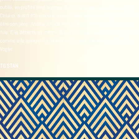
oublié, en profite pour engager la conversation avec Henrik Vogler.
Celui-ci, ayant été amoureux de sa mère par le passé, pourrait bien
être son père : Anna a 23 ans et 3 mois soit le même âge que sa
fille. Elle déteste sa mère Rakel, maintenant décédée, et qui joua,
comme elle aujourd'hui, la fille d'Indra pour la mise en scène de
Vogler.
TG STAN