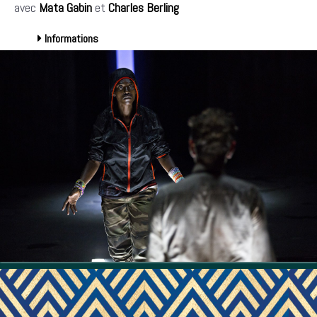
avec
Mata Gabin
et
Charles Berling
Informations