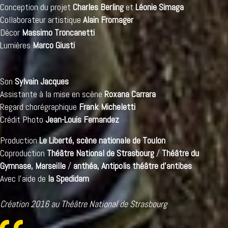
Conception du projet
Charles Berling
et
Léonie Simaga
Collaborateur artistique
Alain Fromager
Décor
Massimo Troncanetti
Lumières
Marco Giusti
Son
Sylvain Jacques
Assistante à la mise en scène
Roxana Carrara
Regard chorégraphique
Frank Micheletti
Crédit Photo
Jean-Louis Fernandez
Production
Le Liberté, scène nationale de Toulon
Coproduction
Théâtre National de Strasbourg
/
Théâtre du
Gymnase, Marseille
/
anthéa, Antipolis théâtre d’antibes
Avec l'aide de
la Spedidam
Création 2016 au Théâtre National de Strasbourg