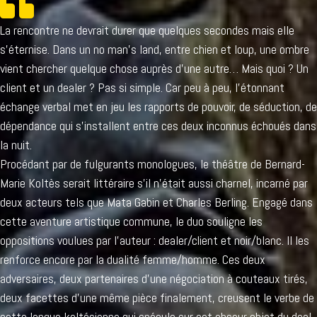
La rencontre ne devrait durer que quelques secondes mais elle
s’éternise. Dans un no man’s land, entre chien et loup, une ombre
vient chercher quelque chose auprès d’une autre… Mais quoi ? Un
client et un dealer ? Pas si simple. Car peu à peu, l’étonnant
échange verbal met en jeu les rapports de pouvoir, de séduction, de
dépendance qui s’installent entre ces deux inconnus échoués dans
la nuit.
Procédant par de fulgurants monologues, le théâtre de Bernard-
Marie Koltès serait littéraire s’il n’était aussi charnel, incarné par
deux acteurs tels que Mata Gabin et Charles Berling. Engagé dans
cette aventure artistique commune, le duo souligne les
oppositions voulues par l’auteur : dealer/client et noir/blanc. Il les
renforce encore par la dualité femme/homme. Ces deux
adversaires, deux partenaires d’une négociation à couteaux tirés,
deux facettes d’une même pièce finalement, creusent le verbe de
cette langue koltésienne qui spécule sur cet obscur objet du deal