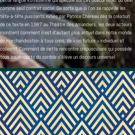
comme seul contrat social. De sorte que si l’on se rappelle les
tête-à-tête puissants initiés par Patrice Chéreau dès la création
de ce texte en 1987 au Théâtre des Amandiers, les deux acteurs
montrent comment il est d’autant plus actuel dans notre monde
de marchandisation à tous crins, de « no future » individuel et
collectif. Comment de cette rencontre crépusculaire qui possède
tous les ressorts du sordide s’élève un discours universel.