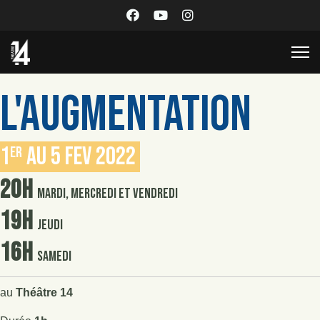
L'AUGMENTATION
1
au 5 fev 2022
er
20h
mardi, mercredi et vendredi
19h
jeudi
16h
samedi
au
Théâtre 14